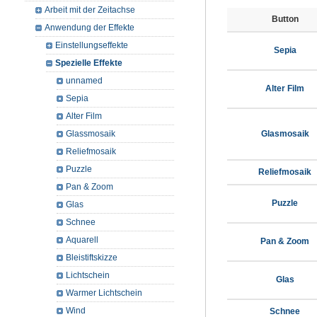
Arbeit mit der Zeitachse
Button
Anwendung der Effekte
Einstellungseffekte
Sepia
Spezielle Effekte
unnamed
Alter Film
Sepia
Alter Film
Glassmosaik
Glasmosaik
Reliefmosaik
Puzzle
Reliefmosaik
Pan & Zoom
Puzzle
Glas
Schnee
Aquarell
Pan & Zoom
Bleistiftskizze
Lichtschein
Glas
Warmer Lichtschein
Wind
Schnee