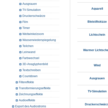
Ausgrauen
Aquarell
TV-Simulation
Druckerschwärze
Bleistiftskizze
Film
Timer
Weitwinkelzoom
Lichtschein
Wasserwiederspiegelung
Teilchen
Warmer Lichtsche
Leinwand
Farbwechsel
3D-Anaglyphenbild
Wind
Textschreiben
Countdown
Ausgrauen
Filtereffekte
Transformierungseffekte
TV-Simulation
Zeichnungseffekte
Audioeffekte
Druckerschwärz
Export des Audiostroms