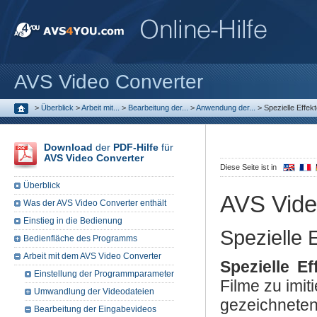
AVS Video Converter
>
Überblick
>
Arbeit mit...
>
Bearbeitung der...
>
Anwendung der...
>
Spezielle Effek
Download
der
PDF-Hilfe
für
AVS Video Converter
Diese Seite ist in
Überblick
AVS Vide
Was der AVS Video Converter enthält
Einstieg in die Bedienung
Spezielle 
Bedienfläche des Programms
Arbeit mit dem AVS Video Converter
Spezielle Ef
Einstellung der Programmparameter
Filme zu imit
Umwandlung der Videodateien
gezeichneten
Bearbeitung der Eingabevideos