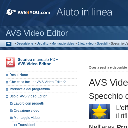
AVS Video Editor
>
Descrizione
>
Uso di...
>
Montaggio video
>
Effetti video
>
Speciali
>
Specchio d'
Scarica
manuale PDF
AVS Video Editor
Questa pagina è disponibile
Descrizione
AVS Vide
Che cosa include AVS Video Editor?
Interfaccia del programma
Specchio 
Uso di AVS Video Editor
Lavoro con progetti
L'ef
Creazione video
il r
Montaggio video
Transizioni
Nell'area
Pro