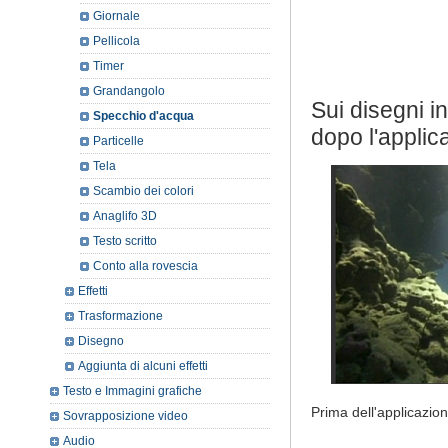
Giornale
Pellicola
Timer
Grandangolo
Sui disegni i
Specchio d'acqua
dopo l'applica
Particelle
Tela
Scambio dei colori
Anaglifo 3D
Testo scritto
Conto alla rovescia
Effetti
Trasformazione
Disegno
Aggiunta di alcuni effetti
Testo e Immagini grafiche
Prima dell'applicazion
Sovrapposizione video
Audio