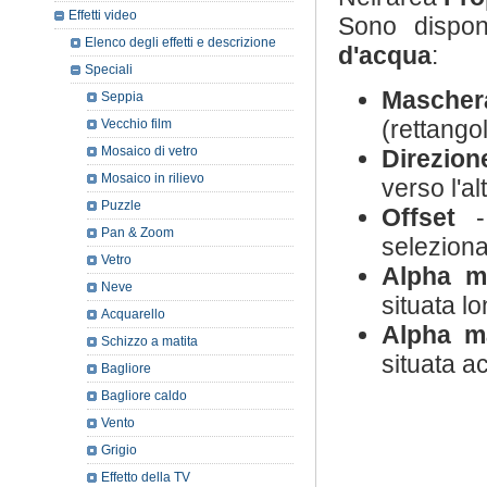
Effetti video
Sono disponi
Elenco degli effetti e descrizione
d'acqua
:
Speciali
Mascher
Seppia
(rettangol
Vecchio film
Mosaico di vetro
Direzion
Mosaico in rilievo
verso l'al
Puzzle
Offset
- 
Pan & Zoom
selezionat
Vetro
Alpha m
Neve
situata l
Acquarello
Alpha m
Schizzo a matita
situata a
Bagliore
Bagliore caldo
Vento
Grigio
Effetto della TV