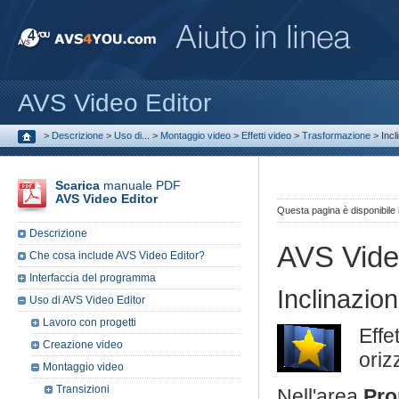
AVS Video Editor
>
Descrizione
>
Uso di...
>
Montaggio video
>
Effetti video
>
Trasformazione
>
Incl
Scarica
manuale PDF
AVS Video Editor
Questa pagina è disponibile
Descrizione
AVS Vide
Che cosa include AVS Video Editor?
Interfaccia del programma
Inclinazio
Uso di AVS Video Editor
Lavoro con progetti
Effe
Creazione video
oriz
Montaggio video
Transizioni
Nell'area
Pro