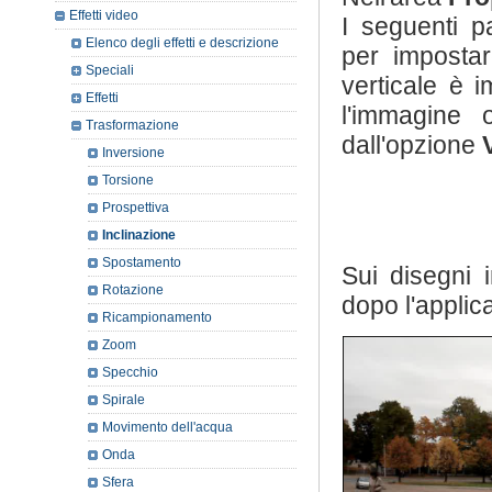
Effetti video
I seguenti pa
Elenco degli effetti e descrizione
per imposta
Speciali
verticale è i
Effetti
l'immagine 
Trasformazione
dall'opzione
Inversione
Torsione
Prospettiva
Inclinazione
Spostamento
Sui disegni 
Rotazione
dopo l'applica
Ricampionamento
Zoom
Specchio
Spirale
Movimento dell'acqua
Onda
Sfera