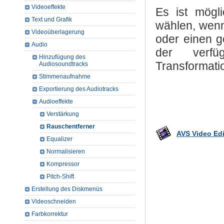
Videoeffekte
Es ist mögli
Text und Grafik
wählen, wen
Videoüberlagerung
oder einen 
Audio
der verf
Hinzufügung des
Transformati
Audiosoundtracks
Stimmenaufnahme
Exportierung des Audiotracks
Audioeffekte
Verstärkung
Rauschentferner
AVS Video Edi
Equalizer
Normalisieren
Kompressor
Pitch-Shift
Erstellung des Diskmenüs
Videoschneiden
Farbkorrektur