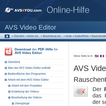
AVS Video Editor
>
Überblick
>
Arbeit mit...
>
Bearbeitung der...
>
Audio
>
Audioeffekte
>
Rauschentfe
Download
der
PDF-Hilfe
für
AVS Video Editor
Diese Seite ist in
Überblick
AVS Vide
Was der AVS Video Editor enthält
Bedienfläche des Programms
Rauschent
Arbeit mit dem AVS Video Editor
Arbeit mit den Projekten
Der
Erstellung der Videos
das 
Bearbeitung der Videos
der s
Übergänge