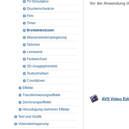
TV-Simulation
Vor der Anwendung d
Druckerschwärze
Film
Timer
Breitwinkelzoom
Wasserwiederspiegelung
Teilchen
Leinwand
Farbwechsel
3D-Anaglyphenbild
Textschreiben
Countdown
Effekte
Transformierungseffekte
AVS Video Edi
Zeichnungseffekte
Hinzufügung mehrerer Effekte
Text und Grafik
Videoüberlagerung