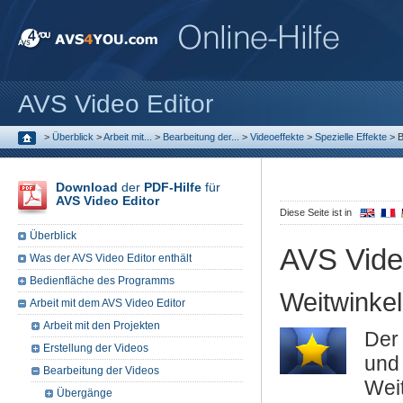
AVS Video Editor
>
Überblick
>
Arbeit mit...
>
Bearbeitung der...
>
Videoeffekte
>
Spezielle Effekte
>
B
Download
der
PDF-Hilfe
für
AVS Video Editor
Diese Seite ist in
Überblick
AVS Vide
Was der AVS Video Editor enthält
Bedienfläche des Programms
Weitwinke
Arbeit mit dem AVS Video Editor
Arbeit mit den Projekten
Der
Erstellung der Videos
und 
Bearbeitung der Videos
Wei
Übergänge