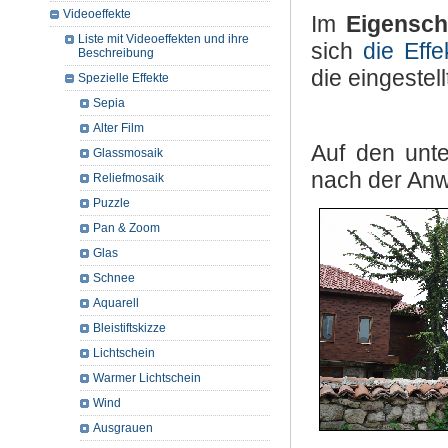
Videoeffekte
Im
Eigensch
Liste mit Videoeffekten und ihre
sich
die Eff
Beschreibung
die eingestel
Spezielle Effekte
Sepia
Alter Film
Auf den unte
Glassmosaik
nach der An
Reliefmosaik
Puzzle
Pan & Zoom
Glas
Schnee
Aquarell
Bleistiftskizze
Lichtschein
Warmer Lichtschein
Wind
Ausgrauen