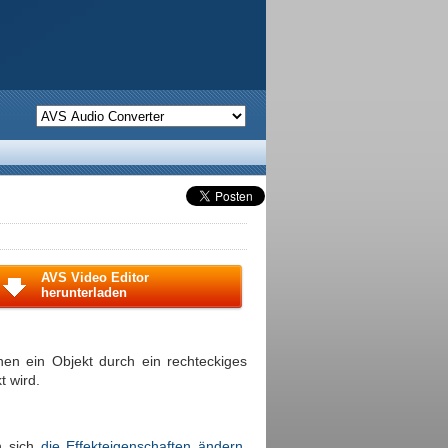
AVS Video Editor
herunterladen
nen ein Objekt durch ein rechteckiges
t wird.
n sich
die Effekteigenschaften ändern
.