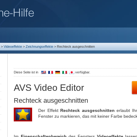
>
Videoeffekte
>
Zeichnungseffekte
>
Rechteck ausgeschnitten
Diese Seite ist in
verfügbar.
AVS Video Editor
Rechteck ausgeschnitten
Der Effekt
Rechteck ausgeschnitten
erlaubt Ih
Fenster zu markieren, das mit keiner Farbe bedeck
Im
Eigenschaftenbereich
des Fensters
Videoeffekte
lasse