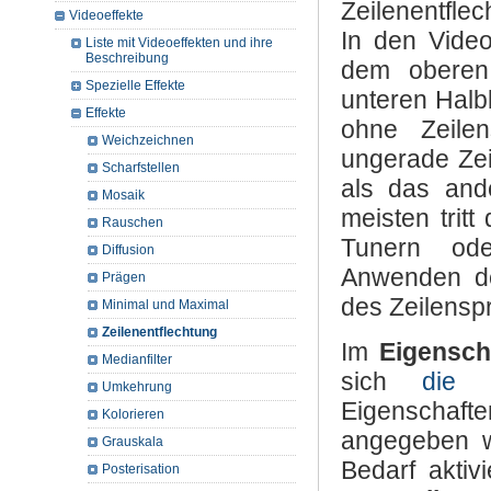
Zeilenentflech
Videoeffekte
In den Video
Liste mit Videoeffekten und ihre
Beschreibung
dem oberen 
Spezielle Effekte
unteren Halbb
Effekte
ohne Zeilen
Weichzeichnen
ungerade Zei
Scharfstellen
als das ande
Mosaik
meisten tritt
Rauschen
Tunern od
Diffusion
Anwenden 
Prägen
des Zeilensp
Minimal und Maximal
Zeilenentflechtung
Im
Eigensch
Medianfilter
sich
die E
Umkehrung
Eigenschaf
Kolorieren
angegeben 
Grauskala
Bedarf aktiv
Posterisation