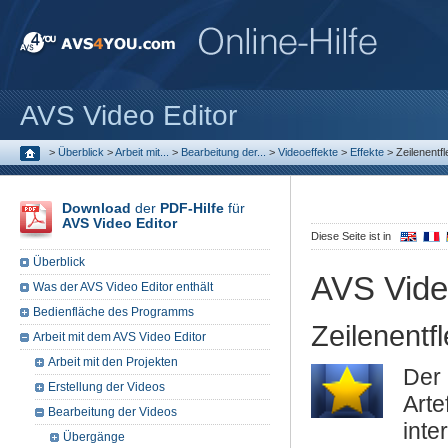
AVS Video Editor
>
Überblick
>
Arbeit mit...
>
Bearbeitung der...
>
Videoeffekte
>
Effekte
>
Zeilenentf
Download
der
PDF-Hilfe
für
AVS Video Editor
Diese Seite ist in
Überblick
AVS Vide
Was der AVS Video Editor enthält
Bedienfläche des Programms
Zeilenentf
Arbeit mit dem AVS Video Editor
Arbeit mit den Projekten
De
Erstellung der Videos
Art
Bearbeitung der Videos
int
Übergänge