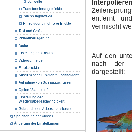
Interpoliere
Schwelle
Zeilensprun
Transformierungseffekte
Zeichnungseffekte
entfernt un
Hinzufügung mehrerer Effekte
vermischt we
Text und Grafik
Videoüberlagerung
Audio
Erstellung des Diskmenüs
Auf den unte
Videoschneiden
nach der 
Farbkorrektur
dargestellt:
Arbeit mit der Funktion "Zuschneiden"
Aufnahme von Schnappschüssen
Option "Standbild"
Einstellung der
Wiedergabegeschwindigkeit
Gebrauch der Videostabilisierung
Speicherung der Videos
Änderung der Einstellungen