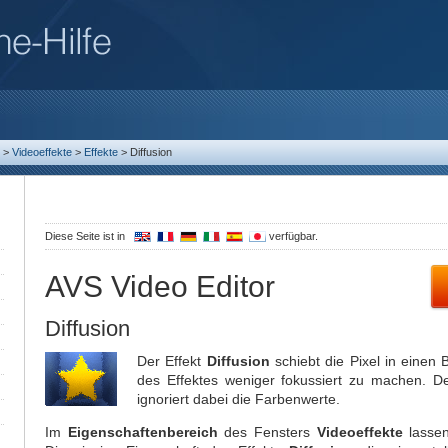
>
Videoeffekte
>
Effekte
>
Diffusion
Diese Seite ist in
verfügbar.
AVS Video Editor
Diffusion
Der Effekt
Diffusion
schiebt die Pixel in eine
des Effektes weniger fokussiert zu machen. Der
ignoriert dabei die Farbenwerte.
Im
Eigenschaftenbereich
des Fensters
Videoeffekte
lasse