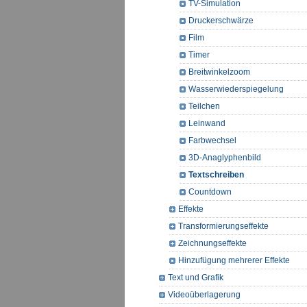
TV-Simulation
Druckerschwärze
Film
Timer
Breitwinkelzoom
Wasserwiederspiegelung
Teilchen
Leinwand
Farbwechsel
3D-Anaglyphenbild
Textschreiben
Countdown
Effekte
Transformierungseffekte
Zeichnungseffekte
Hinzufügung mehrerer Effekte
Text und Grafik
Videoüberlagerung