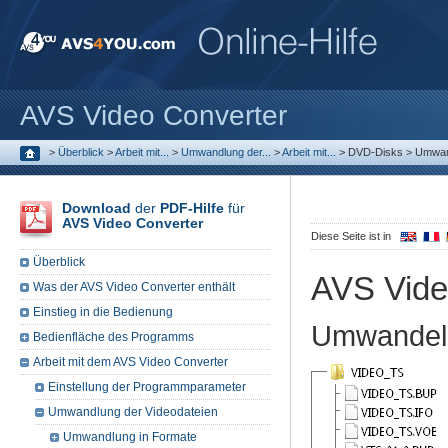
AVS Video Converter
>
Überblick
>
Arbeit mit...
>
Umwandlung der...
>
Arbeit mit...
>
DVD-Disks
>
Umwan
Download
der
PDF-Hilfe
für
AVS Video Converter
Diese Seite ist in
Überblick
AVS Vide
Was der AVS Video Converter enthält
Einstieg in die Bedienung
Umwandeln
Bedienfläche des Programms
Arbeit mit dem AVS Video Converter
Einstellung der Programmparameter
Umwandlung der Videodateien
Umwandlung in Formate