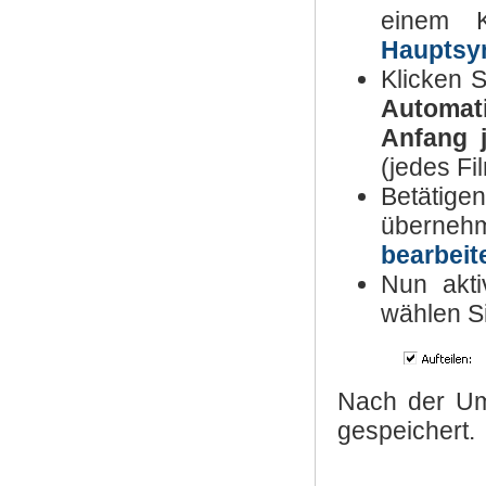
einem 
Hauptsym
Klicken 
Automati
Anfang j
(jedes Fi
Betätig
übern
bearbeit
Nun akti
wählen S
Nach der Umw
gespeichert.