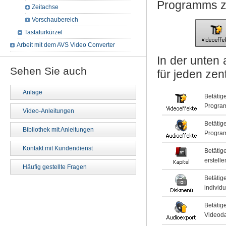
Programms 
Zeitachse
Vorschaubereich
Tastaturkürzel
Arbeit mit dem AVS Video Converter
In der unten
Sehen Sie auch
für jeden zen
Anlage
Betätig
Program
Video-Anleitungen
Betätig
Bibliothek mit Anleitungen
Program
Kontakt mit Kundendienst
Betätig
erstell
Häufig gestellte Fragen
Betäti
individu
Betätig
Videoda