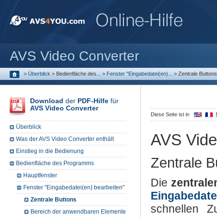
AVS Video Converter
>
Überblick
>
Bedienfläche des...
>
Fenster "Eingabedatei(en)...
>
Zentrale Buttons
Download
der
PDF-Hilfe
für
AVS Video Converter
Diese Seite ist in
Überblick
AVS Vide
Was der AVS Video Converter enthält
Einstieg in die Bedienung
Zentrale B
Bedienfläche des Programms
Hauptfenster
Die
zentrale
Fenster "Eingabedatei(en) bearbeiten"
Eingabedate
Zentrale Buttons
schnellen Z
Bereich der anwendbaren Elemente