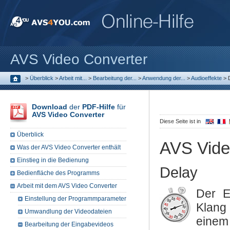
AVS Video Converter
>
Überblick
>
Arbeit mit...
>
Bearbeitung der...
>
Anwendung der...
>
Audioeffekte
>
Download
der
PDF-Hilfe
für
AVS Video Converter
Diese Seite ist in
Überblick
AVS Vide
Was der AVS Video Converter enthält
Einstieg in die Bedienung
Delay
Bedienfläche des Programms
Arbeit mit dem AVS Video Converter
Der E
Einstellung der Programmparameter
Klang 
Umwandlung der Videodateien
einem
Bearbeitung der Eingabevideos