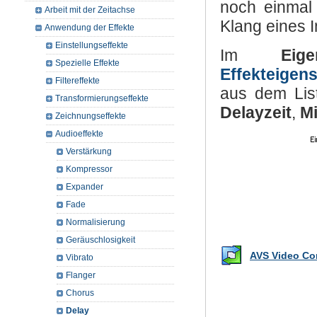
noch einmal
Arbeit mit der Zeitachse
Klang eines 
Anwendung der Effekte
Einstellungseffekte
Im
Eige
Spezielle Effekte
Effekteigen
Filtereffekte
aus dem Lis
Transformierungseffekte
Delayzeit
,
Mi
Zeichnungseffekte
Audioeffekte
Verstärkung
Kompressor
Expander
Fade
Normalisierung
Geräuschlosigkeit
AVS Video Con
Vibrato
Flanger
Chorus
Delay