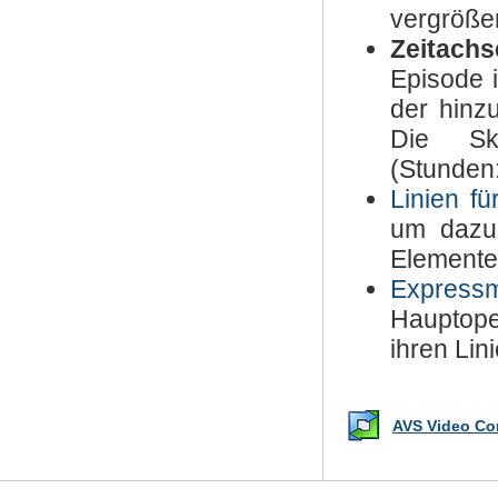
vergrößer
Zeitachs
Episode i
der hinz
Die Sk
(Stunden
Linien f
um dazu 
Elemente
Express
Hauptop
ihren Lin
AVS Video Con