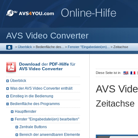
AVS Video Converter
>
Überblick
>
Bedienfläche des...
>
Fenster "Eingabedatei(en)...
>
Zeitachse
Download
der
PDF-Hilfe
für
AVS Video Converter
Diese Seite ist in
Überblick
AVS Vide
Was der AVS Video Converter enthält
Einstieg in die Bedienung
Zeitachse
Bedienfläche des Programms
Hauptfenster
Fenster "Eingabedatei(en) bearbeiten"
Zentrale Buttons
Bereich der anwendbaren Elemente