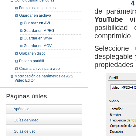
Cómo guardar películas
4
Formatos compatibles
de parámetr
Guardar en archivo
YouTube vi
Guardar en AVI
posibilida
Guardar en MPEG
comprimido.
Guardar en WMV
Guardar en MOV
Seleccione
Grabar en disco
desplegable y
Pasar a portátil
propiedades
Crear archivos para web
Modificación de parámetros de AVS
Video Editor
Páginas útiles
Apéndice
Guías de vídeo
Guías de uso