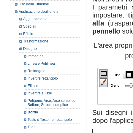
Uso della Timeline
I parametri 
Applicazione degli effetti
impostare:
t
Aggiustamento
alfa
(traspar
Speciali
pennello
sol
Effetto
Trasformazione
L'area propr
Disegno
pr
Immagine
Linea e Polilinea
Rettangolo
Invertire rettangolo
Ellisse
Invertire ellisse
Poligono, Arco, Arco semplice,
Settore, Settore semplice
Sui disegni 
Bordo
dopo l'applica
Testo e Testo nel rettangolo
Titoli