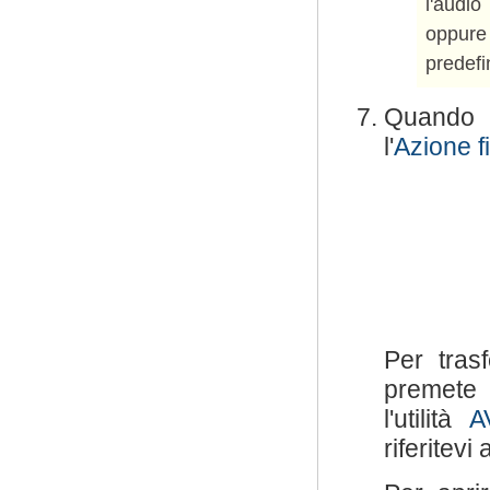
l'audio
oppure
predefi
Quando 
l'
Azione f
Per trasf
premete 
l'utilità
A
riferitevi