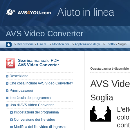
AVS Video Converter
>
Descrizione
>
Uso di...
>
Modifica dei...
>
Applicazione degli...
>
Effetto
>
Soglia
Scarica
manuale PDF
AVS Video Converter
Questa pagina è disponibile
Descrizione
AVS Vide
Che cosa include AVS Video Converter?
Primi passaggi
Soglia
Interfaccia del programma
Uso di AVS Video Converter
L'ef
Impostazioni del programma
colo
Conversione dei file video
cont
Modifica dei file video di ingresso