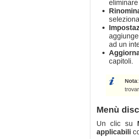
eliminare 
Rinomin
seleziona
Imposta
aggiungere
ad un int
Aggiorn
capitoli.
Nota
trova
Menù dis
Un clic su
applicabili
co