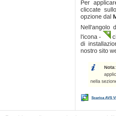
Per applicar
cliccate sull
opzione dal
M
Nell'angolo d
l'icona -
ch
di installazi
nostro sito w
Nota
appli
nella sezio
Scarica AVS V