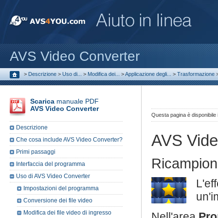
AVS Video Converter
>
Descrizione
>
Uso di...
>
Modifica dei...
>
Applicazione degli...
>
Trasformazione
Scarica
manuale PDF
AVS Video Converter
Questa pagina è disponibile
Descrizione
AVS Vide
Che cosa include AVS Video Converter?
Primi passaggi
Ricampio
Interfaccia del programma
Uso di AVS Video Converter
L'ef
Impostazioni del programma
un'i
Conversione dei file video
Modifica dei file video di ingresso
Nell'area
Pro