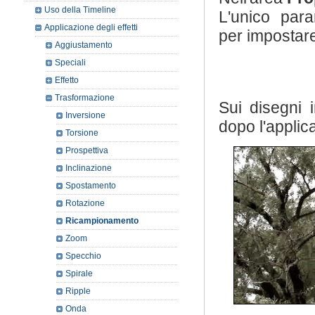
Uso della Timeline
L'unico para
Applicazione degli effetti
per impostar
Aggiustamento
Speciali
Effetto
Trasformazione
Sui disegni 
Inversione
dopo l'applica
Torsione
Prospettiva
Inclinazione
Spostamento
Rotazione
Ricampionamento
Zoom
Specchio
Spirale
Ripple
Onda