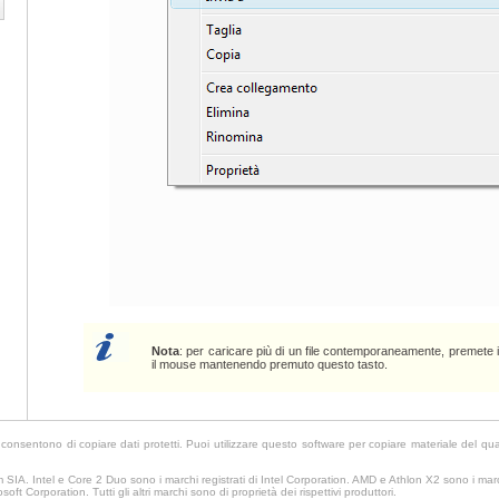
Nota
: per caricare più di un file contemporaneamente, premete i
il mouse mantenendo premuto questo tasto.
ntono di copiare dati protetti. Puoi utilizzare questo software per copiare materiale del quale po
IA. Intel e Core 2 Duo sono i marchi registrati di Intel Corporation. AMD e Athlon X2 sono i marc
oft Corporation. Tutti gli altri marchi sono di proprietà dei rispettivi produttori.