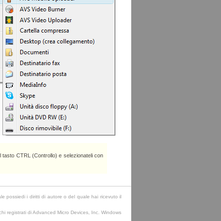
l tasto CTRL (Controllo) e selezionateli con
ssiedi i diritti di autore o del quale hai ricevuto il
hi registrati di Advanced Micro Devices, Inc. Windows