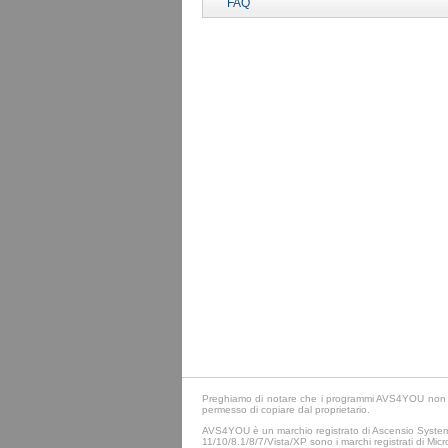
FAQ
Preghiamo di notare che i programmi AVS4YOU non conse
permesso di copiare dal proprietario.
AVS4YOU è un marchio registrato di Ascensio System S
11/10/8.1/8/7/Vista/XP sono i marchi registrati di Micros