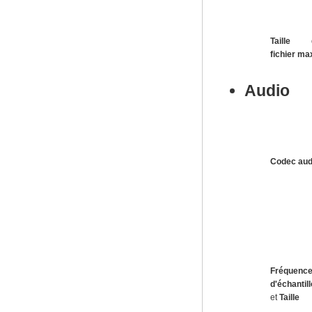
Taille 
fichier ma
Audio
Codec aud
Fréquenc
d'échantil
et
Taille