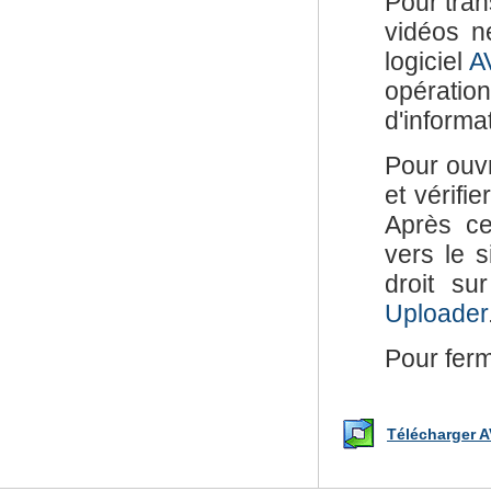
Pour tran
vidéos n
logiciel
A
opérati
d'informa
Pour ouvri
et vérifi
Après ce
vers le 
droit su
Uploader
Pour ferm
Télécharger A