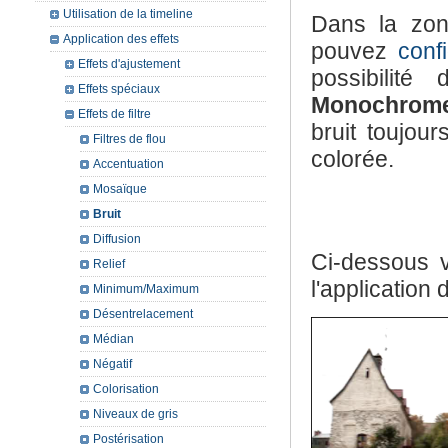
Utilisation de la timeline
Dans la zo
Application des effets
pouvez
conf
Effets d'ajustement
possibilit
Effets spéciaux
Monochrom
Effets de filtre
bruit toujou
Filtres de flou
colorée.
Accentuation
Mosaïque
Bruit
Diffusion
Ci-dessous 
Relief
l'application d
Minimum/Maximum
Désentrelacement
Médian
Négatif
Colorisation
Niveaux de gris
Postérisation