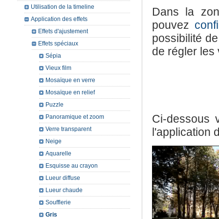
Utilisation de la timeline
Dans la zo
Application des effets
pouvez
conf
Effets d'ajustement
possibilité d
Effets spéciaux
de régler les
Sépia
Vieux film
Mosaïque en verre
Mosaïque en relief
Puzzle
Ci-dessous 
Panoramique et zoom
Verre transparent
l'application d
Neige
Aquarelle
Esquisse au crayon
Lueur diffuse
Lueur chaude
Soufflerie
Gris