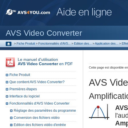
AVS Video Converter
>
Fiche Produit
>
Fonctionnalités d'AVS...
>
Edition des...
>
Application des...
>
Effe
Le manuel d'utilisation
AVS Video Converter
en PDF
Cette page est disponible e
Fiche Produit
AVS Vide
Que contient AVS Video Converter?
Premières étapes
Amplificat
Interface du logiciel
Fonctionnalités d'AVS Video Converter
AVS
Réglage des paramètres du programme
l'a
Conversion des fichiers vidéo
Ampl
Edition des fichiers vidéo d'entrée