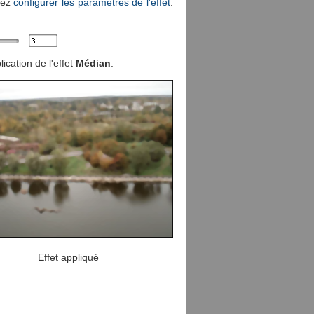
vez
configurer les paramètres de l'effet
.
ication de l'effet
Médian
:
Effet appliqué