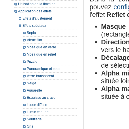
Utilisation de la timeline
pouvez
confi
Application des effets
l'effet
Reflet 
Effets d'ajustement
Masque
-
Effets spéciaux
(rectangl
Sépia
Vieux film
Directio
Mosaïque en verre
vers le h
Mosaïque en relief
Décalag
Puzzle
de sélect
Panoramique et zoom
Alpha m
Verre transparent
située lo
Neige
Alpha m
Aquarelle
située à 
Esquisse au crayon
Lueur diffuse
Lueur chaude
Soufflerie
Gris