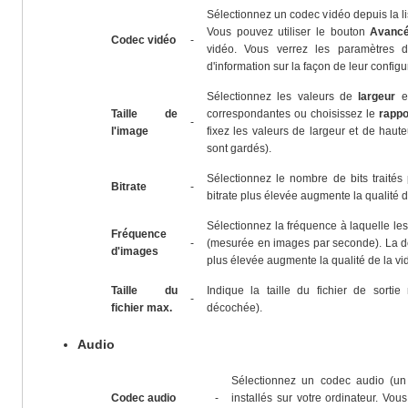
Sélectionnez un codec vidéo depuis la lis
Vous pouvez utiliser le bouton
Avancé.
Codec vidéo
-
vidéo. Vous verrez les paramètres
d'information sur la façon de leur configu
Sélectionnez les valeurs de
largeur
e
Taille de
correspondantes ou choisissez le
rappo
-
l'image
fixez les valeurs de largeur et de haut
sont gardés).
Sélectionnez le nombre de bits traités
Bitrate
-
bitrate plus élevée augmente la qualité de 
Sélectionnez la fréquence à laquelle les
Fréquence
-
(mesurée en images par seconde). La dé
d'images
plus élevée augmente la qualité de la vidéo
Taille du
Indique la taille du fichier de sorti
-
fichier max.
décochée).
Audio
Sélectionnez un codec audio (un 
Codec audio
-
installés sur votre ordinateur. Vou