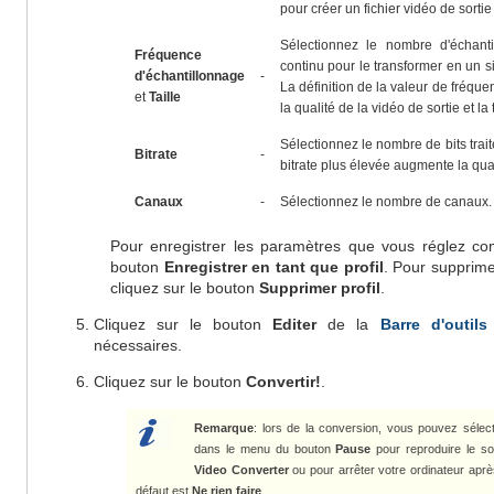
pour créer un fichier vidéo de sortie
Sélectionnez le nombre d'échant
Fréquence
continu pour le transformer en un sig
d'échantillonnage
-
La définition de la valeur de fréq
et
Taille
la qualité de la vidéo de sortie et la t
Sélectionnez le nombre de bits trait
Bitrate
-
bitrate plus élevée augmente la qualit
Canaux
-
Sélectionnez le nombre de canaux.
Pour enregistrer les paramètres que vous réglez co
bouton
Enregistrer en tant que profil
. Pour supprimer
cliquez sur le bouton
Supprimer profil
.
Cliquez sur le bouton
Editer
de la
Barre d'outils
nécessaires.
Cliquez sur le bouton
Convertir!
.
Remarque
: lors de la conversion, vous pouvez séle
dans le menu du bouton
Pause
pour reproduire le so
Video Converter
ou pour arrêter votre ordinateur aprè
défaut est
Ne rien faire
.