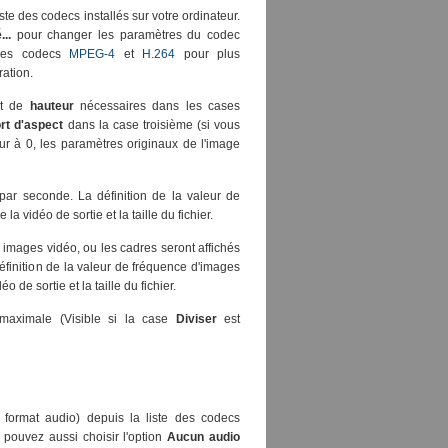
te des codecs installés sur votre ordinateur.
..
pour changer les paramètres du codec
 des codecs
MPEG-4
et
H.264
pour plus
ration.
t de
hauteur
nécessaires dans les cases
rt d'aspect
dans la case troisième (si vous
eur à 0, les paramètres originaux de l'image
 par seconde. La définition de la valeur de
la vidéo de sortie et la taille du fichier.
 images vidéo, ou les cadres seront affichés
finition de la valeur de fréquence d'images
 de sortie et la taille du fichier.
e maximale (Visible si la case
Diviser
est
format audio) depuis la liste des codecs
s pouvez aussi choisir l'option
Aucun audio