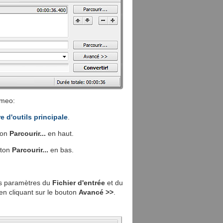
imeo:
e d'outils principale
.
ton
Parcourir...
en haut.
uton
Parcourir...
en bas.
les paramètres du
Fichier d'entrée
et du
en cliquant sur le bouton
Avancé >>
.