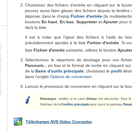
Choisissez des fichiers d'entrée en cliquant sur le bou
pouvez aussi faire glisser des fichiers depuis la fenêtre
déposer dans le champ
Fichier d'entrée
(la multisélectio
boutons
En haut
,
En bas
,
Supprimer
et
Ajouter
pour él
de/à la liste.
Il est à noter que l'ajout des fichiers à l'aide du b
précédemment ajoutés à la liste
Fichier d'entrée
. Si vo
liste
Fichier d'entrée
existante, utilisez le bouton
Ajoute
Sélectionnez le répertoire de stockage pour vos fichie
Parcourir...
en bas et le format de sortie en cliquant su
de la
Barre d'outils principale
, choisissez le
profil
désir
dans l'onglet
Options de conversion
.
Lancez le processus de conversion en cliquant sur le bo
Remarque
: vérifiez si la case
Diviser
est décochée. Pour le 
l'intérieur de la
Fenêtre principale
pour ouvrir le panneau
Param
Télécharger AVS Video Converter