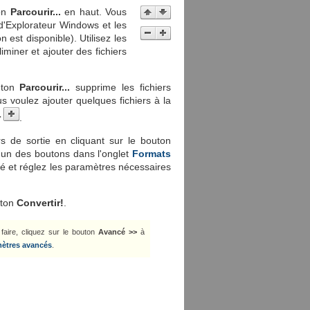
ton
Parcourir...
en haut. Vous
 d'Explorateur Windows et les
n est disponible). Utilisez les
iminer et ajouter des fichiers
outon
Parcourir...
supprime les fichiers
us voulez ajouter quelques fichiers à la
r
.
rs de sortie en cliquant sur le bouton
r un des boutons dans l'onglet
Formats
é et réglez les paramètres nécessaires
uton
Convertir!
.
faire, cliquez sur le bouton
Avancé >>
à
ètres avancés
.