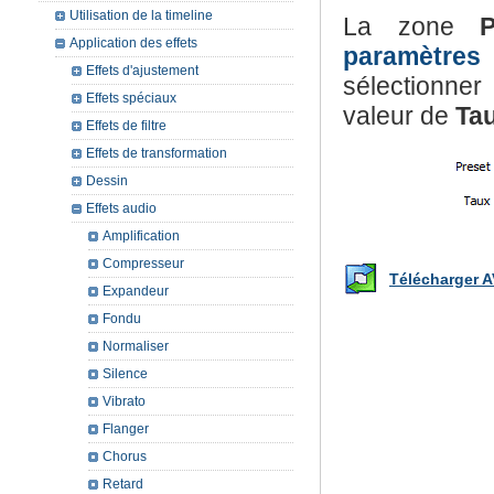
Utilisation de la timeline
La zone
P
Application des effets
paramètres 
Effets d'ajustement
sélectionne
Effets spéciaux
valeur de
Ta
Effets de filtre
Effets de transformation
Dessin
Effets audio
Amplification
Compresseur
Télécharger A
Expandeur
Fondu
Normaliser
Silence
Vibrato
Flanger
Chorus
Retard