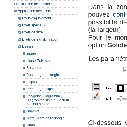
Utilisation de la timeline
Dans la zo
Application des effets
pouvez
conf
Effets d'ajustement
possibilité d
Effets spéciaux
(la largeur),
Effets de filtre
Pour le mom
Effets de transformation
option
Solide
Dessin
Image
Les paramètr
Ligne/ Polyligne
p
Rectangle
Recadrage rectangle
Ellipse
Recadrage ellipse
Polygone, Diagramme,
Diagramme simple, Secteur,
Secteur simple
Bordure
Texte/ Texte en rectangle
Ci-dessous 
Titres