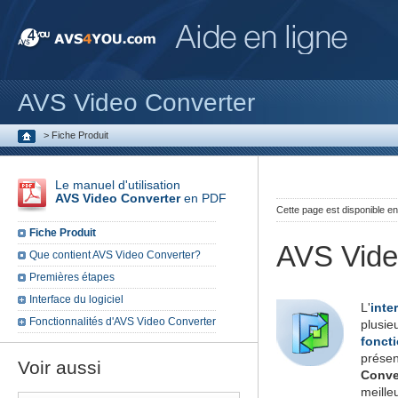
AVS Video Converter
>
Fiche Produit
Le manuel d'utilisation
AVS Video Converter
en PDF
Cette page est disponible e
Fiche Produit
AVS Vide
Que contient AVS Video Converter?
Premières étapes
Interface du logiciel
L'
inte
Fonctionnalités d'AVS Video Converter
plusi
fonct
pré
Voir aussi
Conve
meille