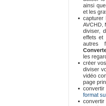
ainsi que
et les gr
capturer
AVCHD, 
diviser,
effets et
autres 
Convert
les regar
créer vo
diviser v
vidéo co
page pri
converti
format s
convertir