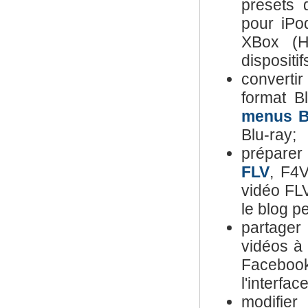
presets 
pour iPo
XBox (HD
dispositi
converti
format Bl
menus B
Blu-ray;
préparer
FLV
, F4
vidéo FLV
le blog pe
partager
vidéos à
Facebook
l'interface
modifier