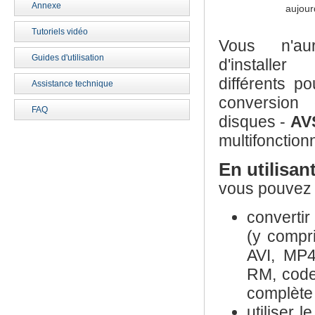
Annexe
aujour
Tutoriels vidéo
Vous n'au
Guides d'utilisation
d'installe
différents po
Assistance technique
conversion 
FAQ
disques -
AV
multifonction
En utilisan
vous pouvez 
convertir
(y compr
AVI, MP
RM, code
complète
utiliser l