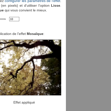
vez
configurer les paramètres de l'effet
.
en pixels) et d'utiliser l'option
Lisse
.
ue
qui vous convient le mieux.
ication de l'effet
Mosaïque
:
Effet appliqué