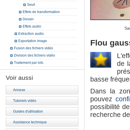
Seuil
Effets de transformation
Dessin
Effets audio
Sa
Extraction audio
Flou gaus
Exportation image
Fusion des fichiers vidéo
L'ef
Division des fichiers vidéo
de l
Traitement par lots
prés
Voir aussi
basse fréque
Dans la zo
Annexe
pouvez
conf
Tutoriels vidéo
possibilité d
Guides d'utilisation
recherche des
Assistance technique