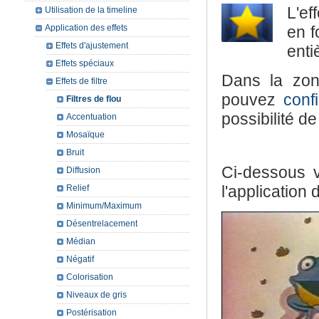
L'ef
Utilisation de la timeline
en f
Application des effets
Effets d'ajustement
enti
Effets spéciaux
Dans la zo
Effets de filtre
pouvez
conf
Filtres de flou
possibilité d
Accentuation
Mosaïque
Bruit
Ci-dessous 
Diffusion
l'application d
Relief
Minimum/Maximum
Désentrelacement
Médian
Négatif
Colorisation
Niveaux de gris
Postérisation