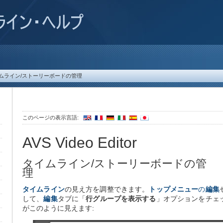
ムライン/ストーリーボードの管理
このページの表示言語:
AVS Video Editor
タイムライン/ストーリーボードの管
理
タイムライン
の見え方を調整できます。
トップメニュー
の
編集
して、
編集
タブに「
行グループを表示する
」オプションをチェ
ト
がこのように見えます: