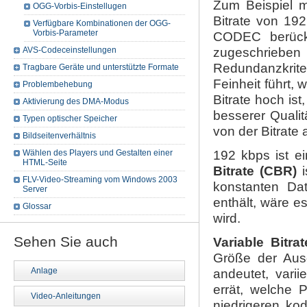
Zum Beispiel m
OGG-Vorbis-Einstellugen
Bitrate von 19
Verfügbare Kombinationen der OGG-
Vorbis-Parameter
CODEC berücksi
zugeschrieben 
AVS-Codeceinstellungen
Redundanzkrit
Tragbare Geräte und unterstützte Formate
Feinheit führt,
Problembehebung
Bitrate hoch is
Aktivierung des DMA-Modus
besserer Qualit
Typen optischer Speicher
von der Bitrate 
Bildseitenverhältnis
192 kbps ist ei
Wählen des Players und Gestalten einer
HTML-Seite
Bitrate (CBR)
i
FLV-Video-Streaming vom Windows 2003
konstanten Da
Server
enthält, wäre e
Glossar
wird.
Sehen Sie auch
Variable Bitra
Größe der Ausg
Anlage
andeutet, varii
errät, welche 
Video-Anleitungen
niedrigeren ko