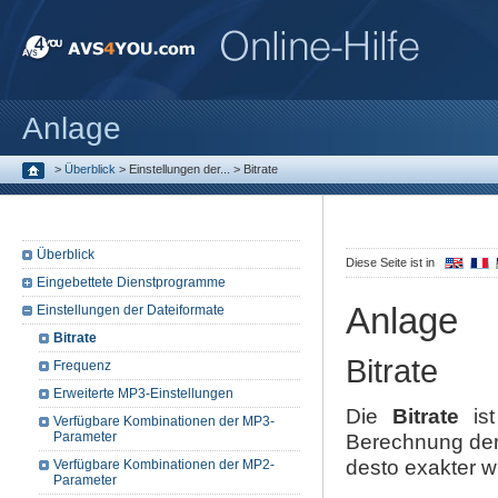
Anlage
>
Überblick
>
Einstellungen der...
>
Bitrate
Überblick
Diese Seite ist in
Eingebettete Dienstprogramme
Anlage
Einstellungen der Dateiformate
Bitrate
Bitrate
Frequenz
Erweiterte MP3-Einstellungen
Die
Bitrate
ist
Verfügbare Kombinationen der MP3-
Parameter
Berechnung der 
desto exakter w
Verfügbare Kombinationen der MP2-
Parameter